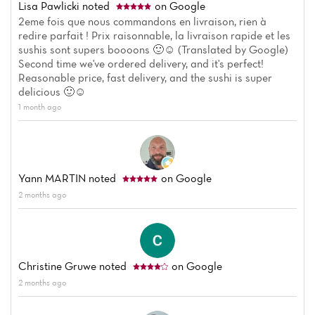
Lisa Pawlicki
noted
on Google
2eme fois que nous commandons en livraison, rien à
redire parfait ! Prix raisonnable, la livraison rapide et les
sushis sont supers boooons 🙂☺️ (Translated by Google)
Second time we've ordered delivery, and it's perfect!
Reasonable price, fast delivery, and the sushi is super
delicious 🙂☺️
1 month ago
Yann MARTIN
noted
on Google
2 months ago
Christine Gruwe
noted
on Google
2 months ago