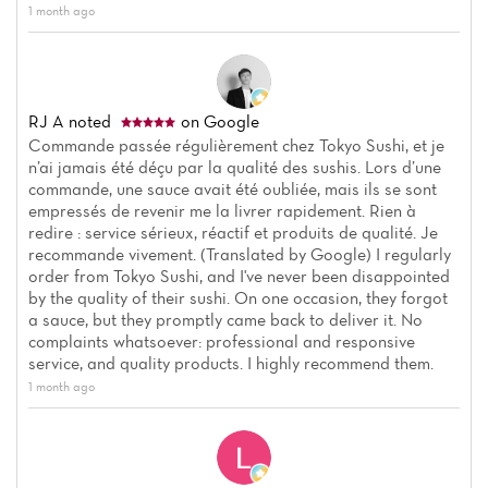
1 month ago
RJ A
noted
on Google
Commande passée régulièrement chez Tokyo Sushi, et je
Home
n’ai jamais été déçu par la qualité des sushis. Lors d’une
commande, une sauce avait été oubliée, mais ils se sont
empressés de revenir me la livrer rapidement. Rien à
News
redire : service sérieux, réactif et produits de qualité. Je
recommande vivement. (Translated by Google) I regularly
Menu
order from Tokyo Sushi, and I've never been disappointed
by the quality of their sushi. On one occasion, they forgot
Reviews
a sauce, but they promptly came back to deliver it. No
complaints whatsoever: professional and responsive
service, and quality products. I highly recommend them.
1 month ago