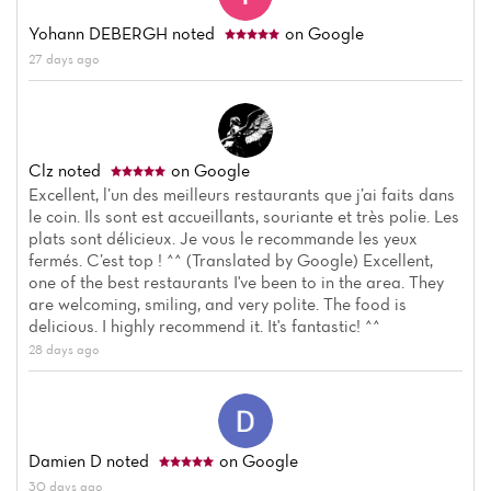
Yohann DEBERGH
noted
on Google
27 days ago
Clz
noted
on Google
Excellent, l’un des meilleurs restaurants que j’ai faits dans
le coin. Ils sont est accueillants, souriante et très polie. Les
plats sont délicieux. Je vous le recommande les yeux
fermés. C’est top ! ^^ (Translated by Google) Excellent,
one of the best restaurants I've been to in the area. They
are welcoming, smiling, and very polite. The food is
delicious. I highly recommend it. It's fantastic! ^^
28 days ago
Damien D
noted
on Google
30 days ago