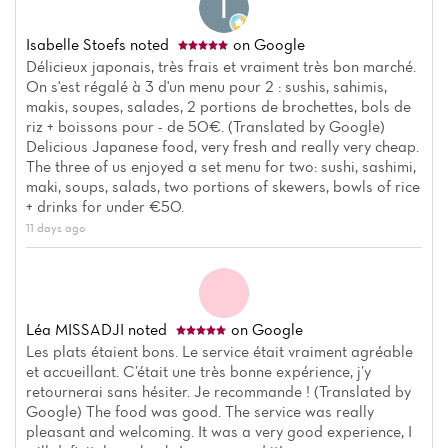
Isabelle Stoefs
noted
on Google
Délicieux japonais, très frais et vraiment très bon marché.
On s'est régalé à 3 d'un menu pour 2 : sushis, sahimis,
makis, soupes, salades, 2 portions de brochettes, bols de
riz + boissons pour - de 50€. (Translated by Google)
Delicious Japanese food, very fresh and really very cheap.
The three of us enjoyed a set menu for two: sushi, sashimi,
maki, soups, salads, two portions of skewers, bowls of rice
+ drinks for under €50.
11 days ago
Léa MISSADJI
noted
on Google
Les plats étaient bons. Le service était vraiment agréable
et accueillant. C’était une très bonne expérience, j’y
retournerai sans hésiter. Je recommande ! (Translated by
Google) The food was good. The service was really
pleasant and welcoming. It was a very good experience, I