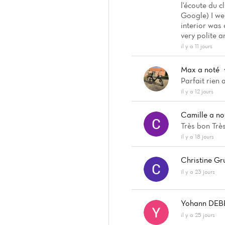
l'écoute du c
Google) I wen
interior was
very polite a
il y a 11 jours
Max
a noté
Parfait rien 
il y a 12 jours
Camille
a no
Très bon Trè
il y a 18 jours
Christine G
il y a 23 jours
Yohann DE
il y a 25 jours