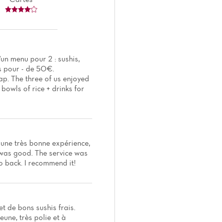
'un menu pour 2 : sushis,
ns pour - de 50€.
ap. The three of us enjoyed
 bowls of rice + drinks for
t une très bonne expérience,
 was good. The service was
go back. I recommend it!
et de bons sushis frais.
eune, très polie et à