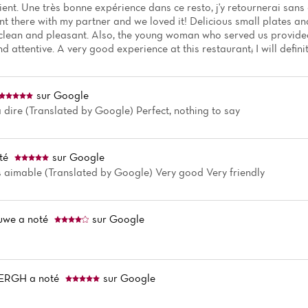
lient. Une très bonne expérience dans ce resto, j'y retournerai sans
t there with my partner and we loved it! Delicious small plates and
 clean and pleasant. Also, the young woman who served us provided
nd attentive. A very good experience at this restaurant; I will defini
sur Google
a dire (Translated by Google) Perfect, nothing to say
té
sur Google
s aimable (Translated by Google) Very good Very friendly
ruwe
a noté
sur Google
BERGH
a noté
sur Google