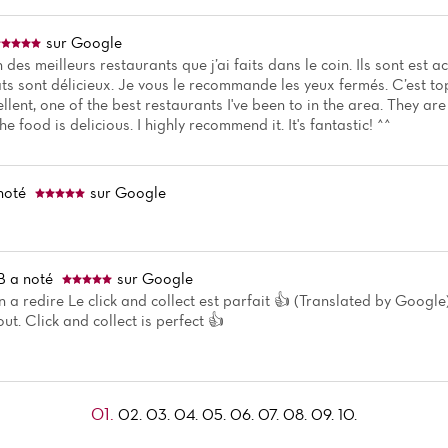
sur Google
n des meilleurs restaurants que j’ai faits dans le coin. Ils sont est a
ats sont délicieux. Je vous le recommande les yeux fermés. C’est to
lent, one of the best restaurants I've been to in the area. They ar
he food is delicious. I highly recommend it. It's fantastic! ^^
noté
sur Google
B
a noté
sur Google
en a redire Le click and collect est parfait 👍 (Translated by Google
t. Click and collect is perfect 👍
01.
02.
03.
04.
05.
06.
07.
08.
09.
10.