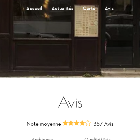
Accueil
Actualités
Carte
Avis
Avis
Note moyenne
357 Avis
Ambiance
Qualité/Prix