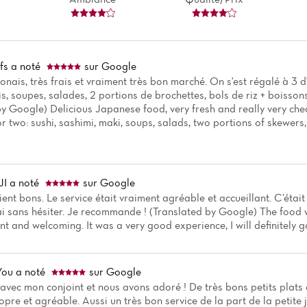
fs
a noté
sur Google
onais, très frais et vraiment très bon marché. On s'est régalé à 3 d
s, soupes, salades, 2 portions de brochettes, bols de riz + boisso
by Google) Delicious Japanese food, very fresh and really very che
r two: sushi, sashimi, maki, soups, salads, two portions of skewers,
JI
a noté
sur Google
ient bons. Le service était vraiment agréable et accueillant. C’étai
rai sans hésiter. Je recommande ! (Translated by Google) The food
nt and welcoming. It was a very good experience, I will definitely 
You
a noté
sur Google
e avec mon conjoint et nous avons adoré ! De très bons petits plats 
ropre et agréable. Aussi un très bon service de la part de la petite j