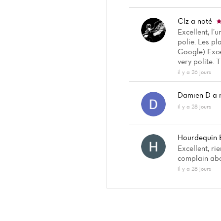
Clz
a noté
Excellent, l’u
polie. Les pl
Google) Excel
very polite. T
il y a 26 jours
Damien D
a 
il y a 28 jours
Hourdequin 
Excellent, ri
complain abou
il y a 28 jours