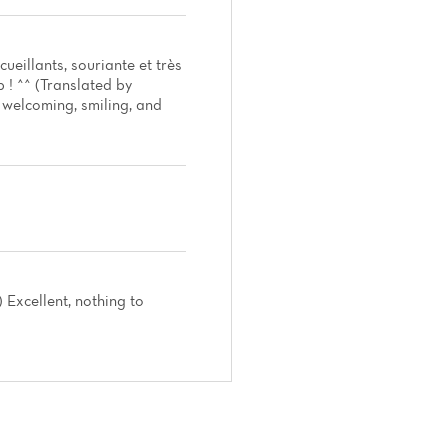
ccueillants, souriante et très
p ! ^^ (Translated by
e welcoming, smiling, and
) Excellent, nothing to