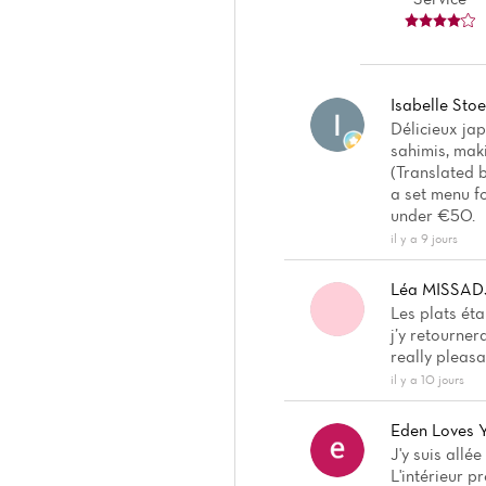
Isabelle Stoe
Délicieux jap
sahimis, maki
(Translated 
a set menu fo
under €50.
il y a 9 jours
Léa MISSAD
Les plats éta
j’y retourne
really pleasa
il y a 10 jours
Eden Loves 
J'y suis allé
L'intérieur p